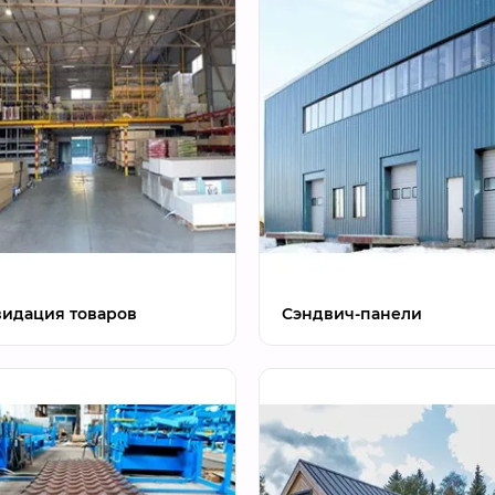
идация товаров
Сэндвич-панели