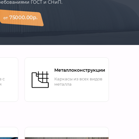
ребованиями ГОСТ и СНиП.
75000.00р.
от
Металлоконструкции
в с
Каркасы из всех видов
и
металла