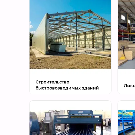
Строительство
Ликв
быстровозводимых зданий
под ключ