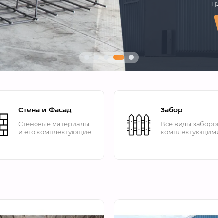
т
Стена и Фасад
Забор
Стеновые материалы
Все виды заборо
и его комплектующие
комплектующим