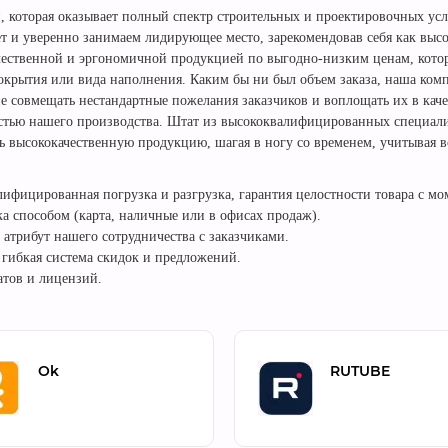
й, которая оказывает полный спектр строительных и проектировочных у
ет и уверенно занимаем лидирующее место, зарекомендовав себя как выс
чественной и эргономичной продукцией по выгодно-низким ценам, котор
окрытия или вида наполнения. Каким бы ни был объем заказа, наша комп
е совмещать нестандартные пожелания заказчиков и воплощать их в кач
стью нашего производства. Штат из высококвалифицированных специалис
 высококачественную продукцию, шагая в ногу со временем, учитывая 
ифицированная погрузка и разгрузка, гарантия целостности товара с мо
а способом (карта, наличные или в офисах продаж).
 атрибут нашего сотрудничества с заказчиками.
 гибкая система скидок и предложений.
атов и лицензий.
Ok
RUTUBE