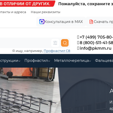
такты и адреса
Наши реквизиты
Консультация в MAX
Скачать п
+7 (499) 705-80
8 (800)-511-41-5
info@pkmm.ru
Я ищу, например,
Профнастил С8
нструкции
Профнастил
Металлочерепица
Фальцева
И
а