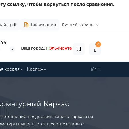
райс pdf
Ликвидация
Личный кабинет
-44
0
Ваш город:
Эль-Монте
8
я кровля
Крепеж
1/2
Арматурный Каркас
зготовление поддерживающего каркаса из
рматуры выполняется в соответствии с